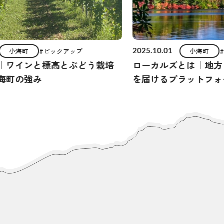
小海町
#ピックアップ
小海町
2025.10.01
｜ワインと標高とぶどう栽培
ローカルズとは｜地方
海町の強み
を届けるプラットフォ