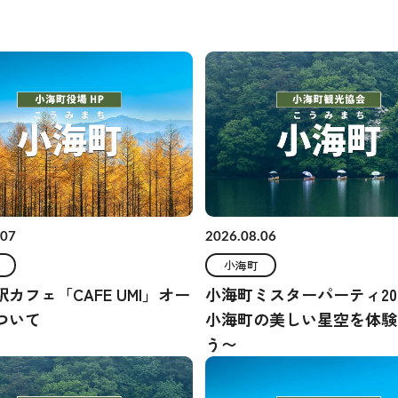
.07
2026.08.06
小海町
カフェ「CAFE UMI」オー
小海町ミスターパーティ20
ついて
小海町の美しい星空を体験
う〜