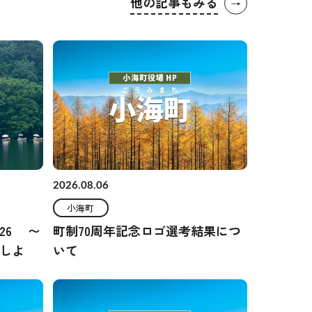
他の記事もみる
→
2026.08.06
小海町
26 〜
町制70周年記念ロゴ選考結果につ
しよ
いて