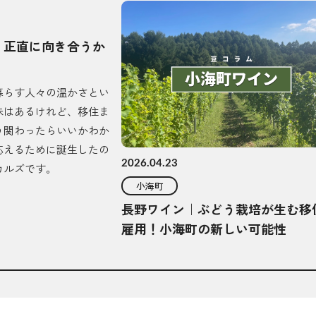
」正直に向き合うか
暮らす人々の温かさとい
味はあるけれど、移住ま
う関わったらいいかわか
応えるために誕生したの
2026.04.23
カルズです。
小海町
長野ワイン｜ぶどう栽培が生む移
雇用！小海町の新しい可能性