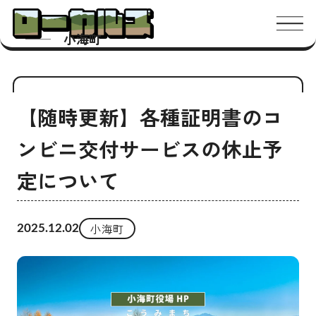
メニ
小海町
【随時更新】各種証明書のコ
ンビニ交付サービスの休止予
定について
小海町
2025.12.02