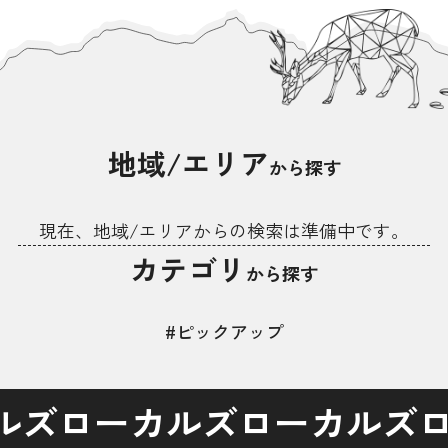
地域/エリア
から探す
現在、地域/エリアからの検索は準備中です。
カテゴリ
から探す
#ピックアップ
ルズ
ローカルズ
ローカルズ
ロ