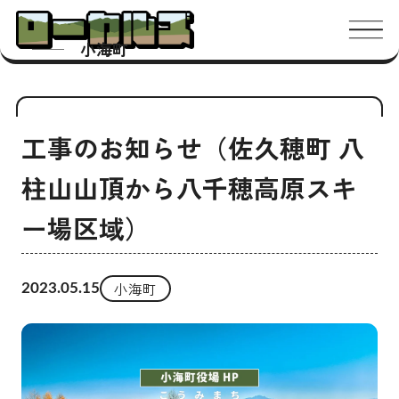
メニ
小海町
工事のお知らせ（佐久穂町 八
柱山山頂から八千穂高原スキ
ー場区域）
小海町
2023.05.15