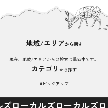
地域/エリア
から探す
現在、地域/エリアからの検索は準備中です。
カテゴリ
から探す
#ピックアップ
ルズ
ローカルズ
ローカルズ
ロ