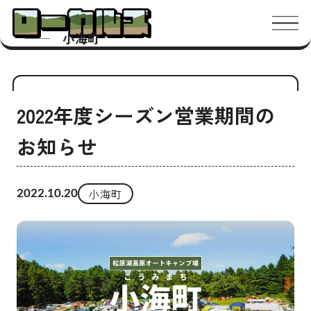
メニ
小海町
2022年度シーズン営業期間の
お知らせ
小海町
2022.10.20