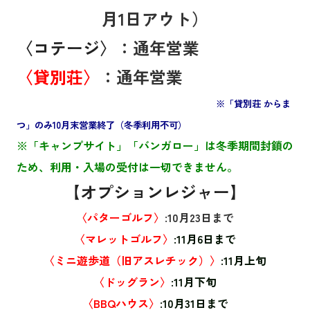
月1日アウト）
〈
コテージ〉
：
通年営業
〈
貸別荘〉
：
通年営業
※「貸別荘 からま
つ」のみ10月末営業終了（冬季利用不可）
※「キャンプサイト」「バンガロー」は冬季期間封鎖の
ため、利用・入場の受付は一切できません。
【オプションレジャー】
〈パターゴルフ〉
:10月23日まで
〈マレットゴルフ〉
:11月6日まで
〈ミニ遊歩道（旧アスレチック）〉
:11月上旬
〈ドッグラン〉
:11月下旬
〈BBQハウス〉
:10月31日まで