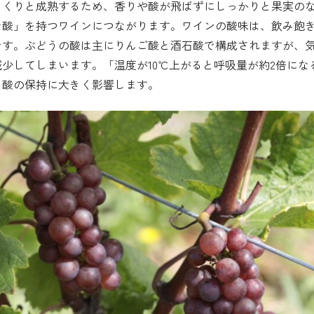
っくりと成熟するため、香りや酸が飛ばずにしっかりと果実の
な酸」を持つワインにつながります。ワインの酸味は、飲み飽
です。ぶどうの酸は主にりんご酸と酒石酸で構成されますが、
少してしまいます。「温度が10℃上がると呼吸量が約2倍にな
、酸の保持に大きく影響します。