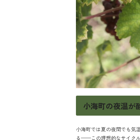
小海町の夜温が
小海町では夏の夜間でも気
る——この理想的なサイク